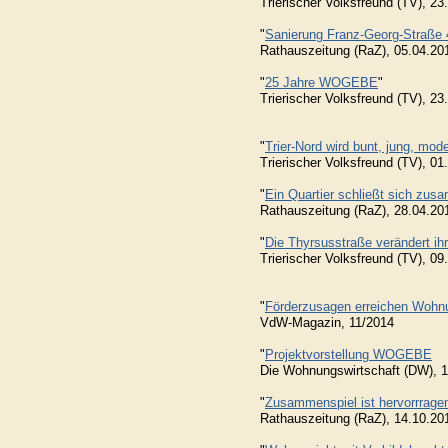
Trierischer Volksfreund (TV), 2
"
Sanierung Franz-Georg-Straße 
Rathauszeitung (RaZ), 05.04.20
"
25 Jahre WOGEBE
"
Trierischer Volksfreund (TV), 2
"
Trier-Nord wird bunt, jung, mod
Trierischer Volksfreund (TV), 0
"
Ein Quartier schließt sich zu
Rathauszeitung (RaZ), 28.04.20
"
Die Thyrsusstraße verändert ih
Trierischer Volksfreund (TV), 0
"
Förderzusagen erreichen Woh
VdW-Magazin, 11/2014
"
Projektvorstellung WOGEBE
Die Wohnungswirtschaft (DW), 
"
Zusammenspiel ist hervorrrage
Rathauszeitung (RaZ), 14.10.20