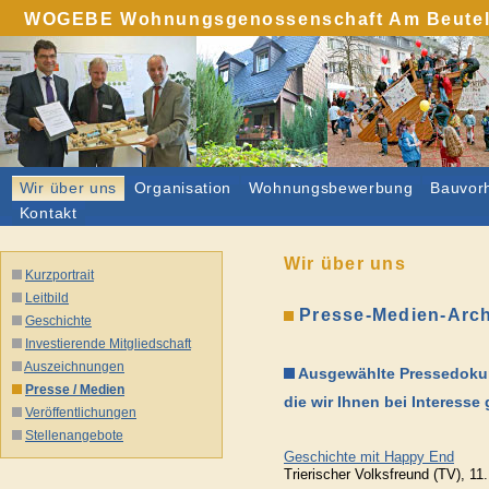
WOGEBE Wohnungsgenossenschaft Am Beutelwe
Wir über uns
Organisation
Wohnungsbewerbung
Bauvor
Kontakt
Wir über uns
Kurzportrait
Leitbild
Presse-Medien-Arch
Geschichte
Investierende Mitgliedschaft
Auszeichnungen
Ausgewählte Pressedokum
Presse / Medien
die wir Ihnen bei Interesse
Veröffentlichungen
Stellenangebote
Geschichte mit Happy End
Trierischer Volksfreund (TV), 1