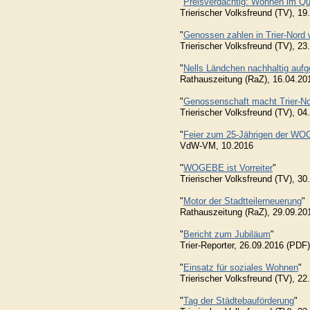
"
Preisverdächtig: Wohnen im Qua
Trierischer Volksfreund (TV), 1
"
Genossen zahlen in Trier-Nord 
Trierischer Volksfreund (TV), 23
"
Nells Ländchen nachhaltig aufg
Rathauszeitung (RaZ), 16.04.20
"
Genossenschaft macht Trier-Nor
Trierischer Volksfreund (TV), 04
"
Feier zum 25-Jährigen der W
VdW-VM, 10.2016
"
WOGEBE ist Vorreiter
"
Trierischer Volksfreund (TV), 3
"
Motor der Stadtteilerneuerung
"
Rathauszeitung (RaZ), 29.09.20
"
Bericht zum Jubiläum
"
Trier-Reporter, 26.09.2016 (PDF)
"
Einsatz für soziales Wohnen
"
Trierischer Volksfreund (TV), 2
"
Tag der Städtebauförderung
"