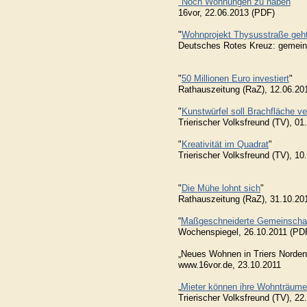
"Noch Wohnungen zu haben
"
16vor, 22.06.2013 (PDF)
"
Wohnprojekt Thysusstraße geht
Deutsches Rotes Kreuz: gemein
"
50 Millionen Euro investiert
"
Rathauszeitung (RaZ), 12.06.20
"
Kunstwürfel soll Brachfläche v
Trierischer Volksfreund (TV), 0
"
Kreativität im Quadrat
"
Trierischer Volksfreund (TV), 1
"
Die Mühe lohnt sich
"
Rathauszeitung (RaZ), 31.10.20
“
Maßgeschneiderte Gemeinscha
Wochenspiegel, 26.10.2011 (PD
„Neues Wohnen in Triers Norden
www.16vor.de, 23.10.2011
„
Mieter können ihre Wohnträume
Trierischer Volksfreund (TV), 2