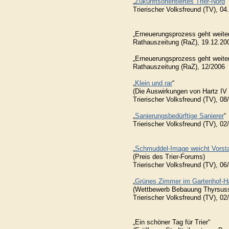
„
Zukunftsorientiertes Trier-Nord
“
Trierischer Volksfreund (TV), 04
„Erneuerungsprozess geht weiter
Rathauszeitung (RaZ), 19.12.20
„Erneuerungsprozess geht weiter
Rathauszeitung (RaZ), 12/2006
„
Klein und rar
“
(Die Auswirkungen von Hartz I
Trierischer Volksfreund (TV), 08
„
Sanierungsbedürftige Sanierer
“
Trierischer Volksfreund (TV), 02
„
Schmuddel-Image weicht Vorsta
(Preis des Trier-Forums)
Trierischer Volksfreund (TV), 06
„
Grünes Zimmer im Gartenhof-H
(Wettbewerb Bebauung Thyrsuss
Trierischer Volksfreund (TV), 02
„Ein schöner Tag für Trier“