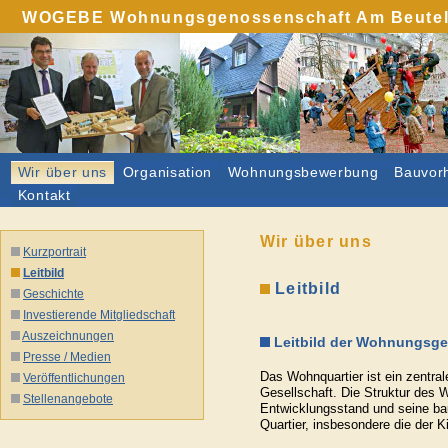
WOGEBE Wohnungsgenossenschaft Am Beutelwe
Wir über uns
Organisation
Wohnungsbewerbung
Bauvor
Kontakt
Wir über uns
Kurzportrait
Leitbild
Leitbild
Geschichte
Investierende Mitgliedschaft
Auszeichnungen
Leitbild der Wohnungsg
Presse / Medien
Das Wohnquartier ist ein zentra
Veröffentlichungen
Gesellschaft. Die Struktur des
Stellenangebote
Entwicklungsstand und seine bau
Quartier, insbesondere die der K