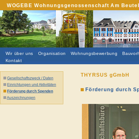
WOGEBE Wohnungsgenossenschaft Am Beutelwe
Wir über uns
Organisation
Wohnungsbewerbung
Bauvor
Kontakt
THYRSUS gGmbH
Gesellschaftszweck / Daten
Einrichtungen und Aktivitäten
Förderung durch S
Förderung durch Spenden
Auszeichnungen