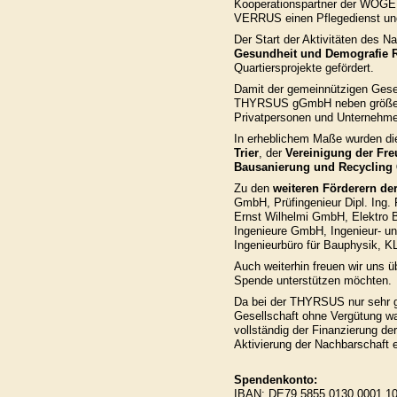
Kooperationspartner der WOGEB
VERRUS einen Pflegedienst und
Der Start der Aktivitäten des 
Gesundheit und Demografie R
Quartiersprojekte gefördert.
Damit der gemeinnützigen Gesells
THYRSUS gGmbH neben größere
Privatpersonen und Unternehm
In erheblichem Maße wurden d
Trier
, der
Vereinigung der Fre
Bausanierung und Recyclin
Zu den
weiteren Förderern der
GmbH, Prüfingenieur Dipl. Ing.
Ernst Wilhelmi GmbH, Elektr
Ingenieure GmbH, Ingenieur- 
Ingenieurbüro für Bauphysik, 
Auch weiterhin freuen wir uns ü
Spende unterstützen möchten.
Da bei der THYRSUS nur sehr ge
Gesellschaft ohne Vergütung w
vollständig der Finanzierung d
Aktivierung der Nachbarschaft er
Spendenkonto:
IBAN: DE79 5855 0130 0001 10